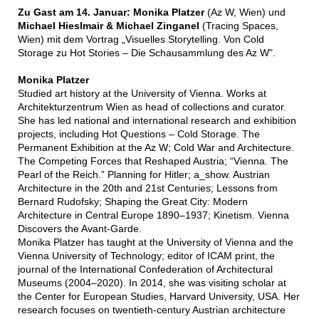
Zu Gast am 14. Januar: Monika Platzer
(Az W, Wien) und
Michael Hieslmair & Michael Zinganel
(Tracing Spaces,
Wien) mit dem Vortrag „Visuelles Storytelling. Von Cold
Storage zu Hot Stories – Die Schausammlung des Az W".
Monika Platzer
Studied art history at the University of Vienna. Works at
Architekturzentrum Wien as head of collections and curator.
She has led national and international research and exhibition
projects, including Hot Questions – Cold Storage. The
Permanent Exhibition at the Az W; Cold War and Architecture.
The Competing Forces that Reshaped Austria; “Vienna. The
Pearl of the Reich.” Planning for Hitler; a_show. Austrian
Architecture in the 20th and 21st Centuries; Lessons from
Bernard Rudofsky; Shaping the Great City: Modern
Architecture in Central Europe 1890–1937; Kinetism. Vienna
Discovers the Avant-Garde.
Monika Platzer has taught at the University of Vienna and the
Vienna University of Technology; editor of ICAM print, the
journal of the International Confederation of Architectural
Museums (2004–2020). In 2014, she was visiting scholar at
the Center for European Studies, Harvard University, USA. Her
research focuses on twentieth-century Austrian architecture