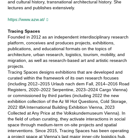
and cultural history, transnational architectural history. She
lectures and publishes extensively.
https://www.azw.at/
Tracing Spaces
Founded in 2012 as an independent interdisciplinary research
platform, conceives and produces projects, exhibitions,
publications, and educational formats on the topics of
architecture, urban research, logistics, tourism, mobility, and
migration, as well as research-based art and artistic research
projects.
Tracing Spaces designs exhibitions that are developed and
curated within the framework of its own research focuses
(including 2012–2015 Urlaub nach dem Fall, 2014–2016 Road
Registers, 2020–2022 Serpentine, 2023–2024 Cargo Vienna)
or commissioned by third parties (including 2022 the new
exhibition collection of the Az W Hot Questions, Cold Storage,
2022 IBA International Building Exhibition Vienna, 2023
Collected at Any Price at the Volkskundemuseum Vienna). In
the field of urban curating, they activate interactions in social
space through medium-term on-site projects and spatial
interventions. Since 2015, Tracing Spaces has been operating
a project space at Vienna's last major inner-city logistics hub,