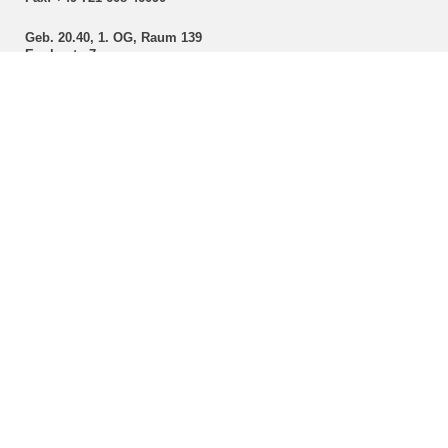
Geb. 20.40, 1. OG, Raum 139
Englerstr. 7
76131 Karlsruhe
Sprechzeiten:
Mo, Di, Do: 09:00-12:00 Uhr
Fach­studien­bera­tung
Dipl.-Ing. Doris Kern
studienberatung
∂
arch kit edu
Tel.: 0721 608-42673
Gebäude 20.40, Raum 140
Englerstraße 7
76131 Karlsruhe
Termine nach Vereinbarung