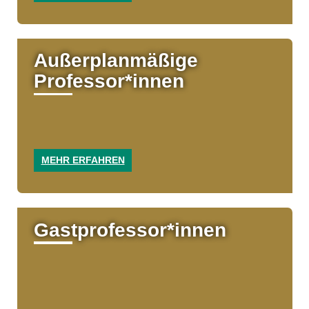
Außer­plan­mäßige
Professo­r*in­nen
MEHR ERFAHREN
Gast­professo­r*in­nen