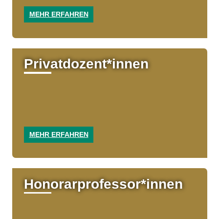
MEHR ERFAHREN
Privat­dozent*in­nen
MEHR ERFAHREN
Honorar­professo­r*in­nen