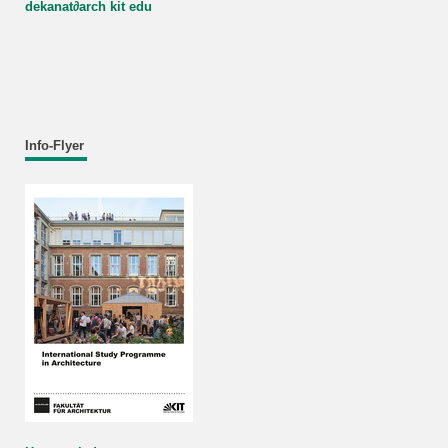
dekanat
∂
arch kit edu
Info-Flyer