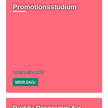
Promotions­studium
Forschen Sie am KIT
MEHR DAZU