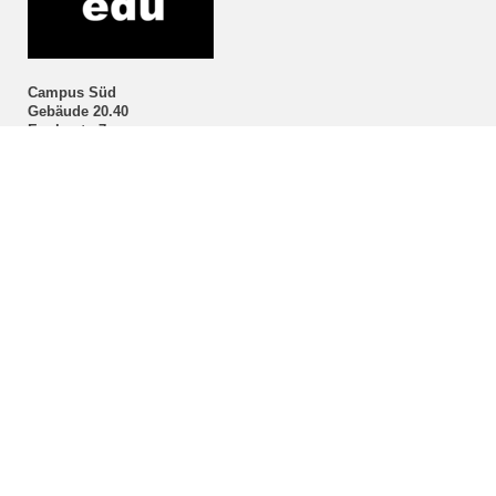
Campus Süd
Gebäude 20.40
Englerstr. 7
76131 Karlsruhe
Deutschland
dekanat
∂
arch kit edu
letzte Änderung: 09.04.2026
KIT – Die Universität in der Helmholtz-Gemeinschaft
Home
Impressum
Datenschutz
Barrierefreiheit
KIT