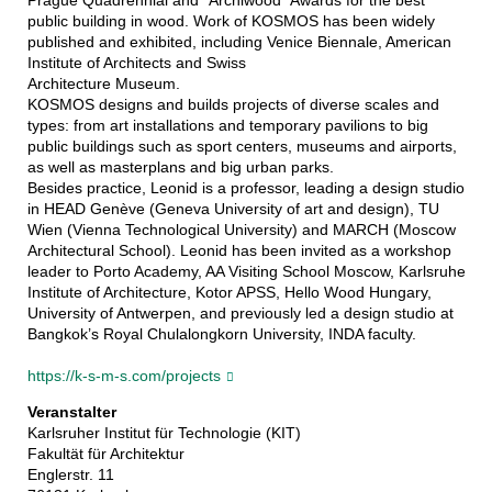
Prague Quadrennial and “Archiwood” Awards for the best
public building in wood. Work of KOSMOS has been widely
published and exhibited, including Venice Biennale, American
Institute of Architects and Swiss
Architecture Museum.
KOSMOS designs and builds projects of diverse scales and
types: from art installations and temporary pavilions to big
public buildings such as sport centers, museums and airports,
as well as masterplans and big urban parks.
Besides practice, Leonid is a professor, leading a design studio
in HEAD Genève (Geneva University of art and design), TU
Wien (Vienna Technological University) and MARCH (Moscow
Architectural School). Leonid has been invited as a workshop
leader to Porto Academy, AA Visiting School Moscow, Karlsruhe
Institute of Architecture, Kotor APSS, Hello Wood Hungary,
University of Antwerpen, and previously led a design studio at
Bangkok’s Royal Chulalongkorn University, INDA faculty.
https://k-s-m-s.com/projects
Veranstalter
Karlsruher Institut für Technologie (KIT)
Fakultät für Architektur
Englerstr. 11