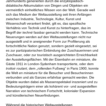
Jahrhunderts generierten durch die enzyklopädisch-
didaktische Akkumulation von Dingen und Objekten ein
vermeintlich einheitliches Wissen von der Welt. Gerade weil
sich das Medium der Weltausstellung seit ihren Anfängen
zwischen Industrie, Technologie, Kultur, Kunst und
Wissenschaft verankert findet, gilt es, das spezifische
Verhältnis von Technik und Kunst zu hinterfragen, das im
Begriff der
techné
fassbar gemacht werden kann. Technische
Neuerungen werden auf den Weltausstellungen nicht nur
ausgestellt und in aneignender Form zur Profilierung als
fortschrittliche Nation genutzt, sondern gezielt eingesetzt, sei
es zur partizipatorischen Einbindung der Zuschauerinnen und
Zuschauer, oder zur touristisch ausgerichteten Erreichbarkeit
der Ausstellungsflächen. Mit der Eisenbahn
en miniature
, die
Gäste 1911 in London-Sydenham transportierte, oder dem
trottoir roulant
, dem „rollenden Fußweg“ in Paris 1900, konnte
die Welt
en miniature
für die Besucher und Besucherinnen
verbunden und als Ganzes erfahrbar gemacht werden. Die
Objekte wurden dabei als Massenspektakel inszeniert und zu
Bedeutungsträgern einer als kohärent vor- und ausgestellten
Narration von technischem Fortschritt, kolonialer Expansion
und künstlerischen Neuerfindungen.
Während die historischen Weltausstellungen