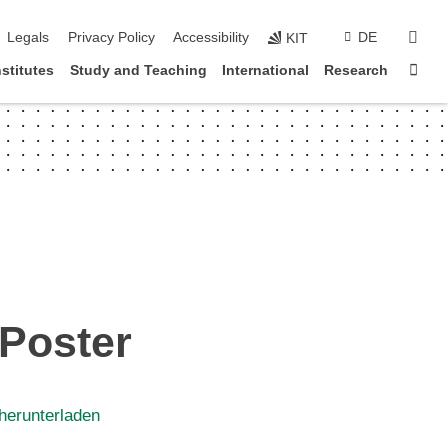
vigation
sear
Legals
Privacy Policy
Accessibility
DE
KIT
Sta
nstitutes
Study and Teaching
International
Research
Poster
herunterladen