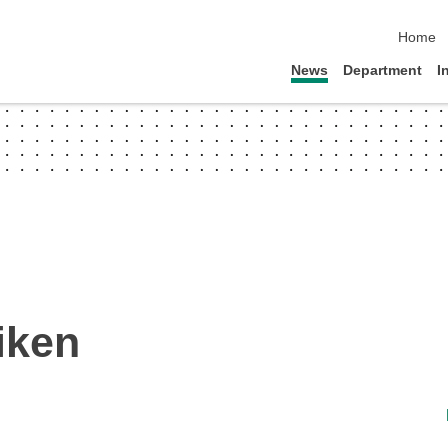
skip na
Home
News
Department
I
iken