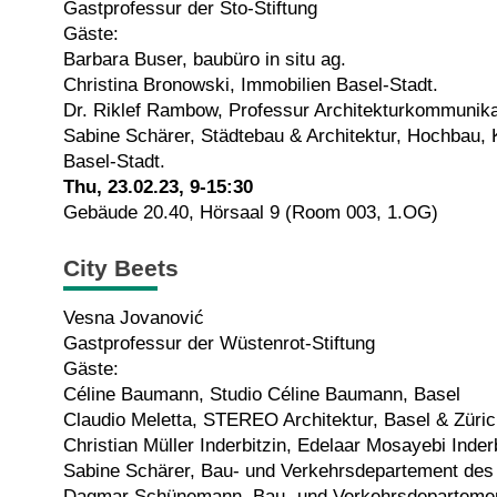
Gastprofessur der Sto-Stiftung
Gäste:
Barbara Buser, baubüro in situ ag.
Christina Bronowski, Immobilien Basel-Stadt.
Dr. Riklef Rambow, Professur Architekturkommunika
Sabine Schärer, Städtebau & Architektur, Hochbau,
Basel-Stadt.
Thu, 23.02.23, 9-15:30
Gebäude 20.40, Hörsaal 9 (Room 003, 1.OG)
City Beets
Vesna Jovanović
Gastprofessur der Wüstenrot-Stiftung
Gäste:
Céline Baumann, Studio Céline Baumann, Basel
Claudio Meletta, STEREO Architektur, Basel & Züri
Christian Müller Inderbitzin, Edelaar Mosayebi Inderb
Sabine Schärer, Bau- und Verkehrsdepartement des
Dagmar Schünemann, Bau- und Verkehrsdepartemen