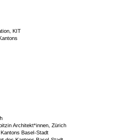
tion, KIT
 Kantons
ch
itzin Architekt*innen, Zürich
 Kantons Basel-Stadt
t des Kantons Basel-Stadt