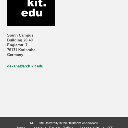
South Campus
Building 20.40
Englerstr. 7
76131 Karlsruhe
Germany
dekanat
∂
arch kit edu
last change: 2026-04-10
KIT – The University in the Helmholtz Association